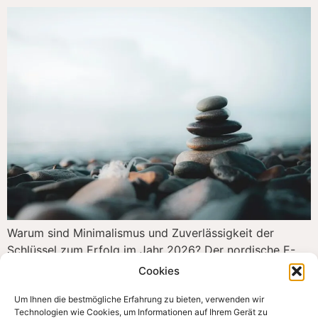
Warum sind Minimalismus und Zuverlässigkeit der
Schlüssel zum Erfolg im Jahr 2026? Der nordische E-
Commerce-Markt ist einer der anspruchsvollsten der
Cookies
Welt. Um in diesem Umfeld erfolgreich zu sein, reicht es
Um Ihnen die bestmögliche Erfahrung zu bieten, verwenden wir
im Jahr 2026 nicht mehr aus, einen Online-Shop zu
Technologien wie Cookies, um Informationen auf Ihrem Gerät zu