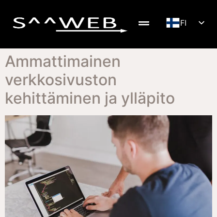
FI
LV
DE
Ammattimainen
EN
verkkosivuston
SV
kehittäminen ja ylläpito
NB
RU
LT
ET