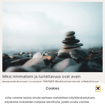
Miksi minimalismi ja luotettavuus ovat avain
menestykseen vuonna 2026? Pohjoismaiset sähköisen
kaupankäynnin markkinat ovat yksi maailman
Cookies
vaativimmista. Vuonna 2026 menestyksekkääseen
Jotta voimme tarjota sinulle parhaan mahdollisen käyttökokemuksen,
kilpailuun tässä ympäristössä ei enää riitä, että
käytämme evästeiden kaltaisia tekniikoita, joiden avulla voimme
verkkokauppa “toimii” - tarvitaan alusta, joka vastaa