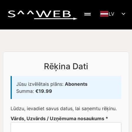
LV
DE
EN
SV
NB
FI
Rēķina Dati
RU
LT
Jūsu izvēlētais plāns:
Abonents
Summa:
€19.99
ET
Lūdzu, ievadiet savus datus, lai saņemtu rēķinu.
Vārds, Uzvārds / Uzņēmuma nosaukums *