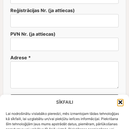
Reģistrācijas Nr. (ja attiecas)
PVN Nr. (ja attiecas)
Adrese *
Ģenerēt un Lejupielādēt Rēķinu
SĪKFAILI
Lai nodrošinātu vislabāko pieredzi, mēs izmantojam tādas tehnoloģijas
kā sīkfaili, lai uzglabātu un/vai piekļūtu ierīces informācijai. Piekrišana
šīm tehnoloģijām ļaus mums apstrādāt datus, piemēram, pārlūkošanas